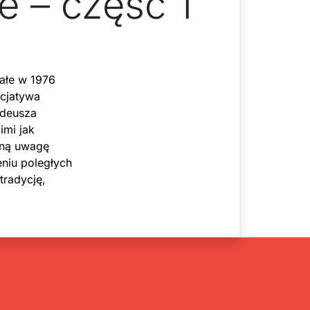
e – część 1
ałe w 1976
icjatywa
adeusza
imi jak
lną uwagę
niu poległych
tradycję,