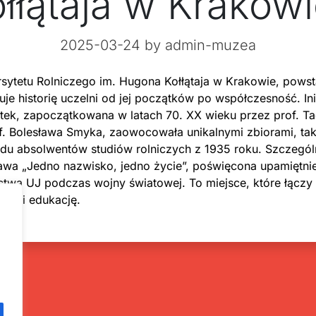
łątaja w Krakowi
2025-03-24
by admin-muzea
ytetu Rolniczego im. Hugona Kołłątaja w Krakowie, powst
je historię uczelni od jej początków po współczesność. In
ątek, zapoczątkowana w latach 70. XX wieku przez prof. T
f. Bolesława Smyka, zaowocowała unikalnymi zbiorami, tak
du absolwentów studiów rolniczych z 1935 roku. Szczegó
awa „Jedno nazwisko, jedno życie”, poświęcona upamiętnie
ctwa UJ podczas wojny światowej. To miejsce, które łączy 
zną i edukację.