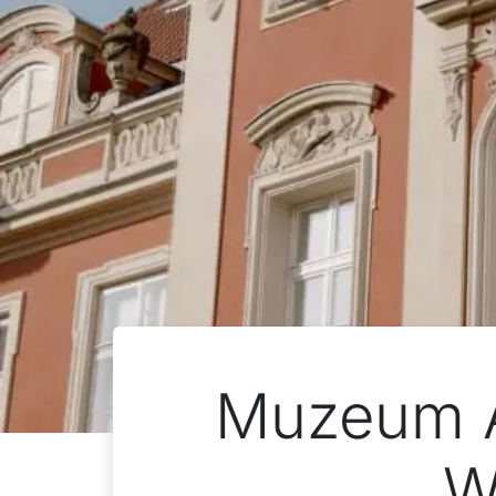
Muzeum A
W