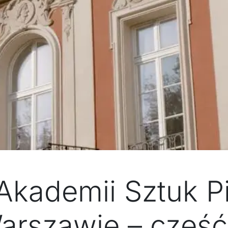
kademii Sztuk P
arszawie – część