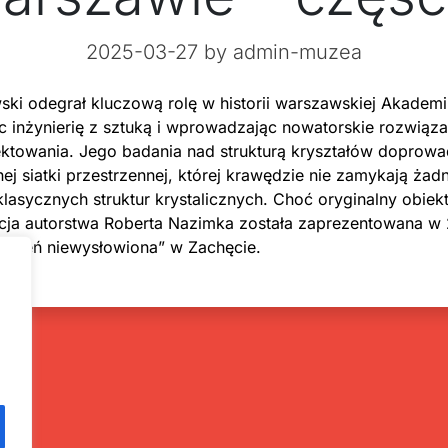
2025-03-27
by admin-muzea
ki odegrał kluczową rolę w historii warszawskiej Akademi
c inżynierię z sztuką i wprowadzając nowatorskie rozwiąz
ektowania. Jego badania nad strukturą kryształów doprowa
nej siatki przestrzennej, której krawędzie nie zamykają żad
klasycznych struktur krystalicznych. Choć oryginalny obiekt
kcja autorstwa Roberta Nazimka została zaprezentowana w 
strzeń niewysłowiona” w Zachęcie.