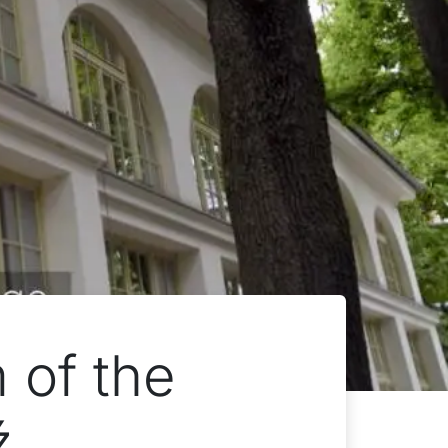
 of the
ź