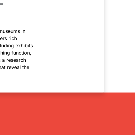
 museums in
ers rich
luding exhibits
hing function,
s a research
hat reveal the